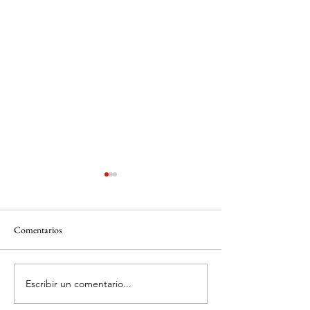
Comentarios
Escribir un comentario...
Conoce los beneficios de la
Regiones Industrial
importación
China