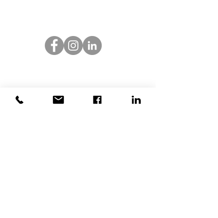
MarketTrendsGroup.com
Información
P O Box 10513
San Juan PR 00920
Inicio
Agencia Boutique
​¿Quiénes Somos?
Artículos Promocionales
Importaciones ASIA/USA
Catálogos Digitales
Eventos Corporativos
Blog